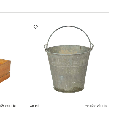
žství: 1 ks
35
Kč
množství: 1 ks