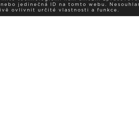
í nebo jedinečná ID na tomto webu. Nesouhla
ě ovlivnit určité vlastnosti a funkce.
Dostávejte aktuality v e-mail
našemu newsletteru a získávejte pravidelný přehled o novinkách a