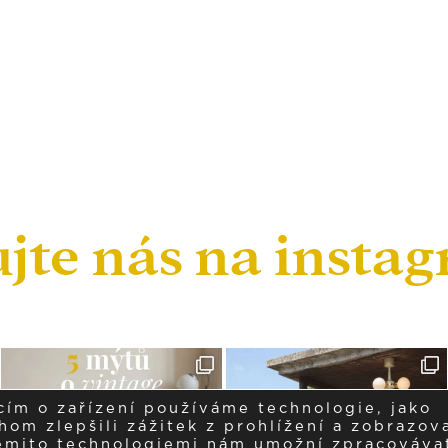
ujte nás na insta
cím o zařízení používáme technologie, jako
om zlepšili zážitek z prohlížení a zobrazova
těmito technologiemi nám umožní zpracováva