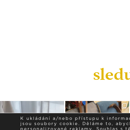
sled
K ukládání a/nebo přístupu k informa
jsou soubory cookie. Děláme to, abych
personalizované reklamy. Souhlas s 