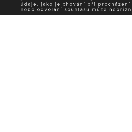
údaje, jako je chování při procházen
nebo odvolání souhlasu může nepřízniv
Zaregistrujte se k 