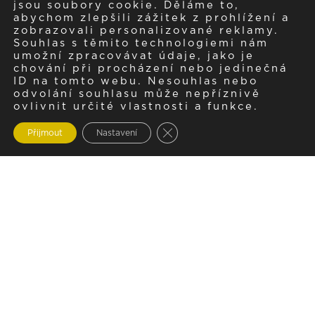
jsou soubory cookie. Děláme to,
abychom zlepšili zážitek z prohlížení a
zobrazovali personalizované reklamy.
Souhlas s těmito technologiemi nám
umožní zpracovávat údaje, jako je
chování při procházení nebo jedinečná
ID na tomto webu. Nesouhlas nebo
odvolání souhlasu může nepříznivě
ovlivnit určité vlastnosti a funkce.
Zavřít cookie lištu GDPR
Přijmout
Nastavení