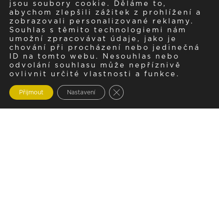
jsou soubory cookie. Děláme to,
abychom zlepšili zážitek z prohlížení a
zobrazovali personalizované reklamy.
Souhlas s těmito technologiemi nám
umožní zpracovávat údaje, jako je
chování při procházení nebo jedinečná
ID na tomto webu. Nesouhlas nebo
odvolání souhlasu může nepříznivě
ovlivnit určité vlastnosti a funkce.
Zavřít cookie lištu GDPR
Přijmout
Nastavení