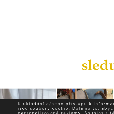
sled
K ukládání a/nebo přístupu k informa
jsou soubory cookie. Děláme to, abych
personalizované reklamy. Souhlas s 