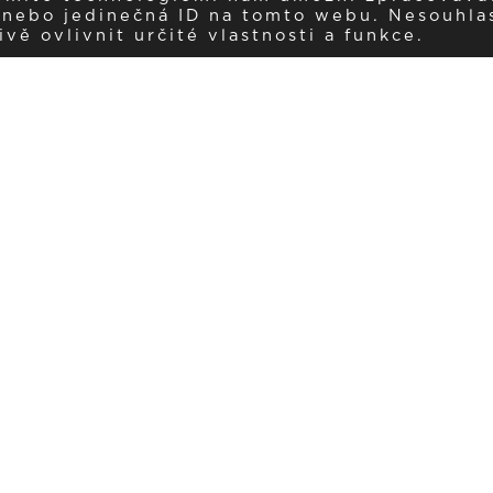
í nebo jedinečná ID na tomto webu. Nesouhla
ě ovlivnit určité vlastnosti a funkce.
Dostávejte aktuality v e-mail
našemu newsletteru a získávejte pravidelný přehled o novinkách a