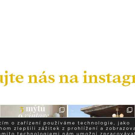
ujte nás na insta
cím o zařízení používáme technologie, jako
om zlepšili zážitek z prohlížení a zobrazova
těmito technologiemi nám umožní zpracováva