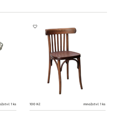
žství: 1 ks
100
Kč
množství: 1 ks