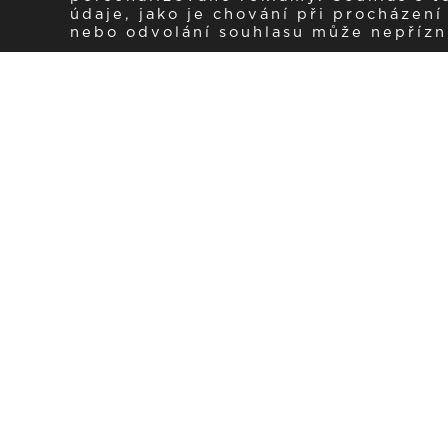
údaje, jako je chování při procházen
nebo odvolání souhlasu může nepřízniv
Zaregistrujte se k 