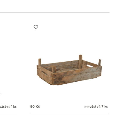
žství: 1 ks
80
Kč
množství: 7 ks