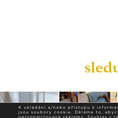
sled
K ukládání a/nebo přístupu k informa
jsou soubory cookie. Děláme to, abych
personalizované reklamy. Souhlas s 