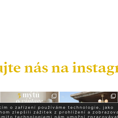
ujte nás na insta
cím o zařízení používáme technologie, jako
om zlepšili zážitek z prohlížení a zobrazova
těmito technologiemi nám umožní zpracováva