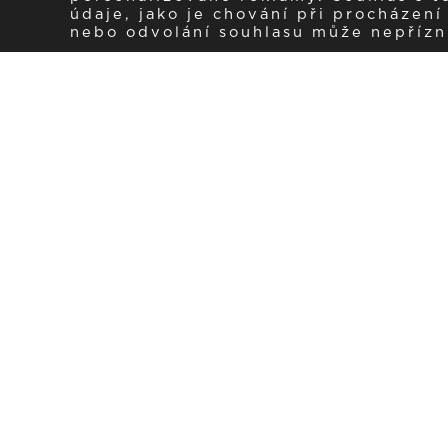
údaje, jako je chování při procházen
nebo odvolání souhlasu může nepřízniv
Zaregistrujte se k 