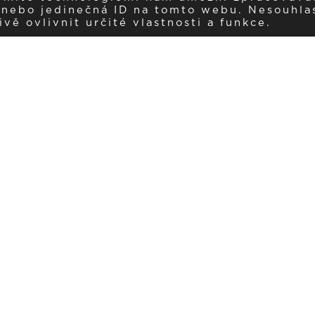
í nebo jedinečná ID na tomto webu. Nesouhla
ě ovlivnit určité vlastnosti a funkce.
Dostávejte aktuality v e-mail
našemu newsletteru a získávejte pravidelný přehled o novinkách a