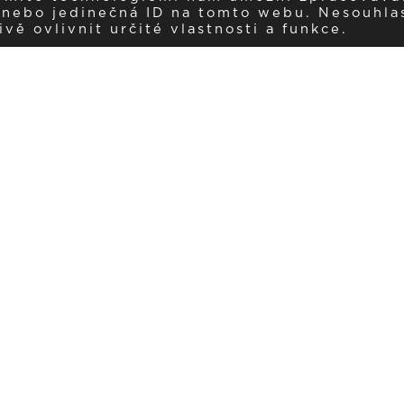
í nebo jedinečná ID na tomto webu. Nesouhla
ě ovlivnit určité vlastnosti a funkce.
Dostávejte aktuality v e-mail
našemu newsletteru a získávejte pravidelný přehled o novinkách a