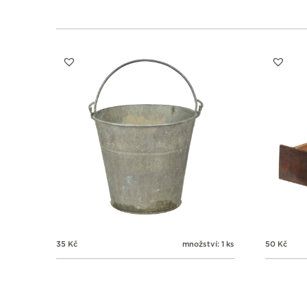
35
Kč
množství: 1 ks
50
Kč