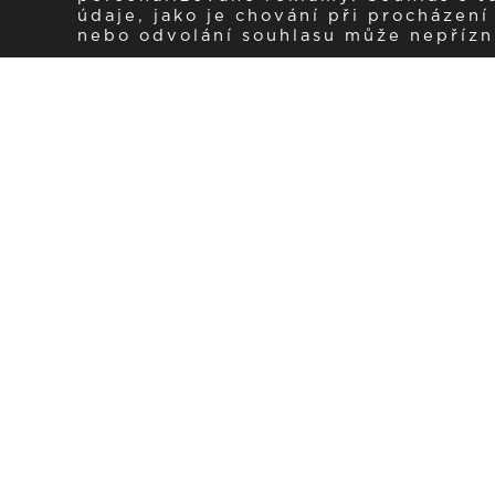
údaje, jako je chování při procházen
nebo odvolání souhlasu může nepřízniv
Zaregistrujte se k 