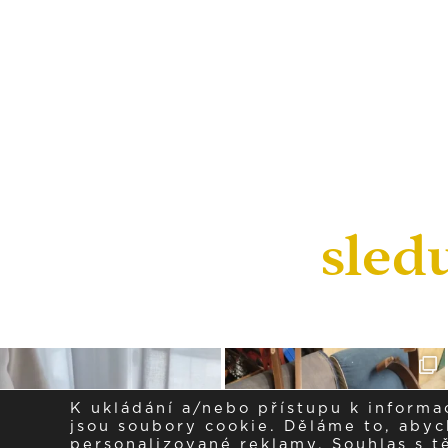
sled
K ukládání a/nebo přístupu k informa
jsou soubory cookie. Děláme to, abych
personalizované reklamy. Souhlas s 