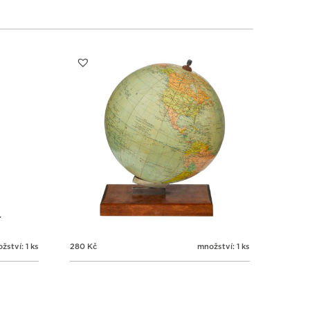
žství: 1 ks
280
Kč
množství: 1 ks