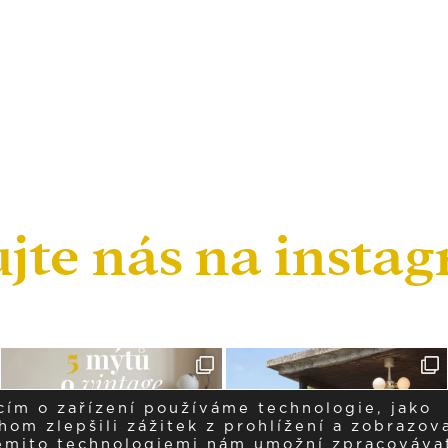
ujte nás na insta
cím o zařízení používáme technologie, jako
om zlepšili zážitek z prohlížení a zobrazova
těmito technologiemi nám umožní zpracováva