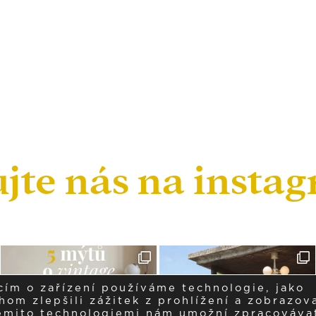
ujte nás na insta
cím o zařízení používáme technologie, jako
om zlepšili zážitek z prohlížení a zobrazova
těmito technologiemi nám umožní zpracováva