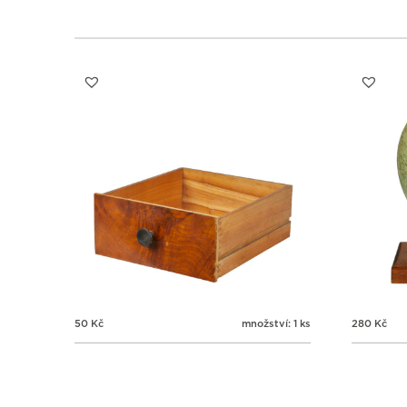
50
Kč
množství: 1 ks
280
Kč