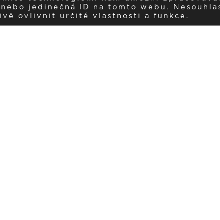
í nebo jedinečná ID na tomto webu. Nesouhla
ě ovlivnit určité vlastnosti a funkce.
Dostávejte aktuality v e-mail
našemu newsletteru a získávejte pravidelný přehled o novinkách a