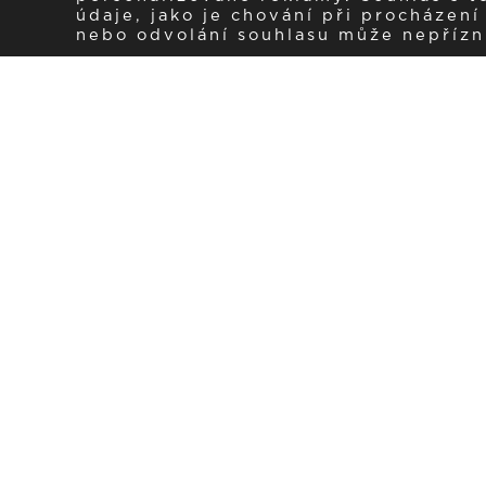
údaje, jako je chování při procházen
nebo odvolání souhlasu může nepřízniv
Zaregistrujte se k 