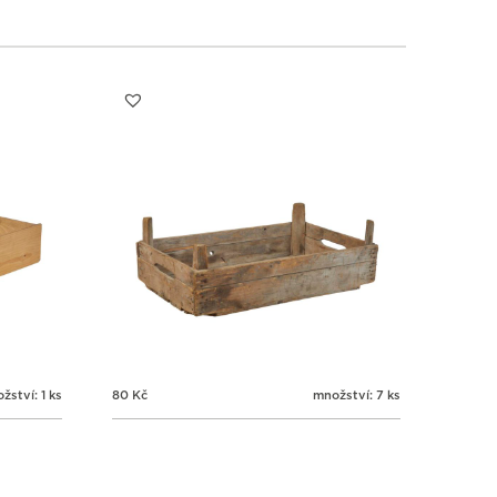
žství: 1 ks
80
Kč
množství: 7 ks