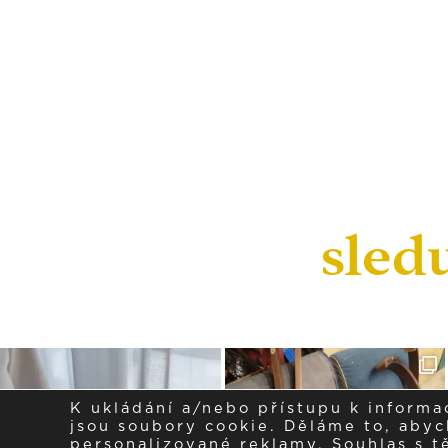
sled
K ukládání a/nebo přístupu k informa
jsou soubory cookie. Děláme to, abych
personalizované reklamy. Souhlas s 