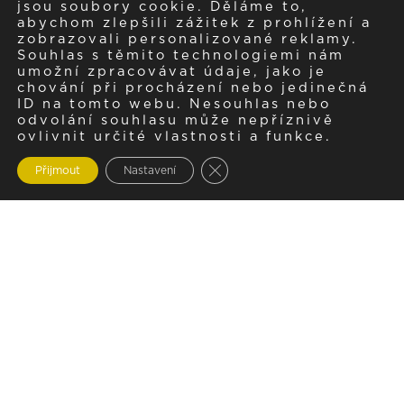
jsou soubory cookie. Děláme to,
abychom zlepšili zážitek z prohlížení a
zobrazovali personalizované reklamy.
Souhlas s těmito technologiemi nám
umožní zpracovávat údaje, jako je
chování při procházení nebo jedinečná
ID na tomto webu. Nesouhlas nebo
odvolání souhlasu může nepříznivě
ovlivnit určité vlastnosti a funkce.
Zavřít cookie lištu GDPR
Přijmout
Nastavení