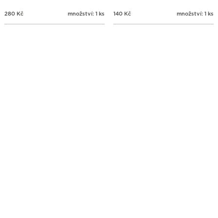
280
Kč
množství: 1 ks
140
Kč
množství: 1 ks