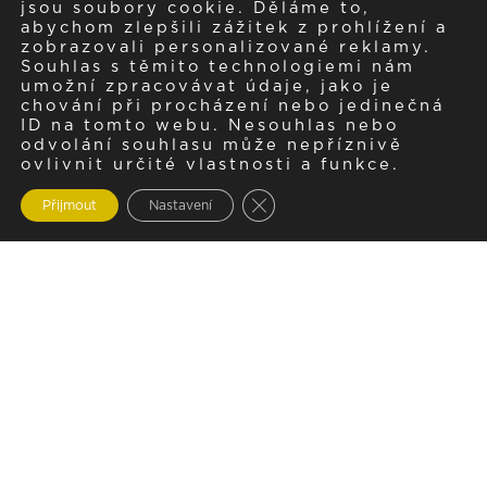
jsou soubory cookie. Děláme to,
abychom zlepšili zážitek z prohlížení a
zobrazovali personalizované reklamy.
Souhlas s těmito technologiemi nám
umožní zpracovávat údaje, jako je
chování při procházení nebo jedinečná
ID na tomto webu. Nesouhlas nebo
odvolání souhlasu může nepříznivě
ovlivnit určité vlastnosti a funkce.
Zavřít cookie lištu GDPR
Přijmout
Nastavení