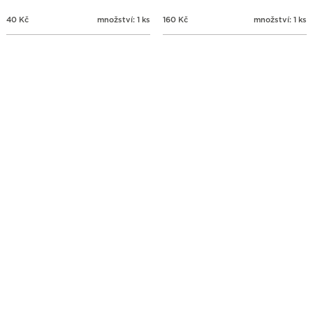
40
Kč
množství: 1 ks
160
Kč
množství: 1 ks