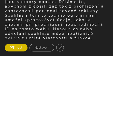
jsou soubory cookie. Děláme to,
abychom zlepšili zážitek z prohlížení a
zobrazovali personalizované reklamy.
Souhlas s těmito technologiemi nám
umožní zpracovávat údaje, jako je
chování při procházení nebo jedinečná
ID na tomto webu. Nesouhlas nebo
odvolání souhlasu může nepříznivě
ovlivnit určité vlastnosti a funkce.
Zavřít cookie lištu GDPR
Přijmout
Nastavení