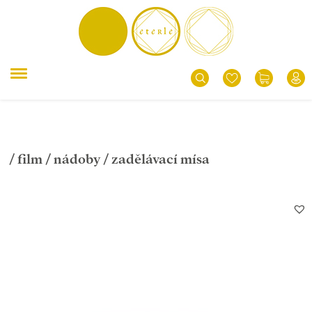
/
film
/
nádoby
/ zadělávací mísa