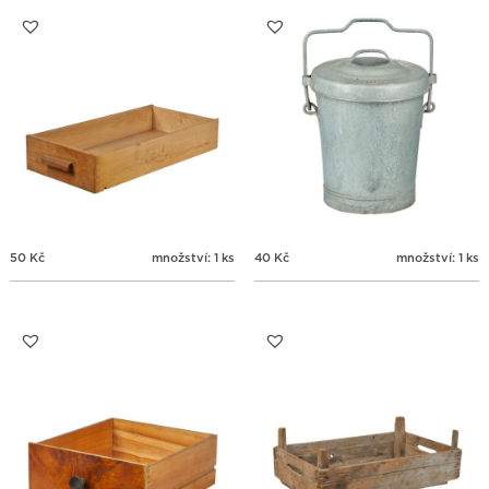
31
1
2
3
4
5
6
50
Kč
množství: 1 ks
40
Kč
množství: 1 ks