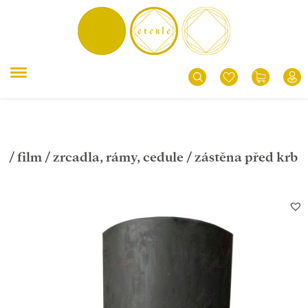
/
film
/
zrcadla, rámy, cedule
/ zástěna před krb