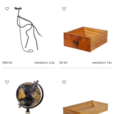
24
25
26
27
28
29
30
31
1
2
3
4
5
6
350
Kč
množství: 2 ks
50
Kč
množství: 1 ks