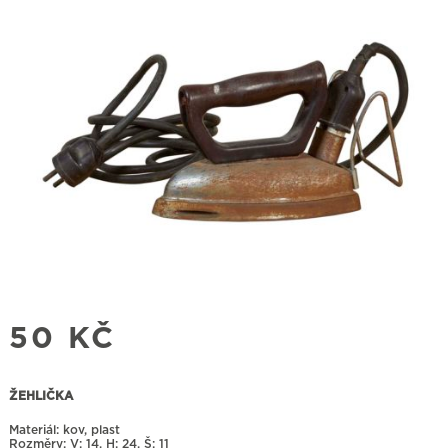
50
KČ
ŽEHLIČKA
Materiál: kov, plast
Rozměry:
14, H: 24, Š: 11