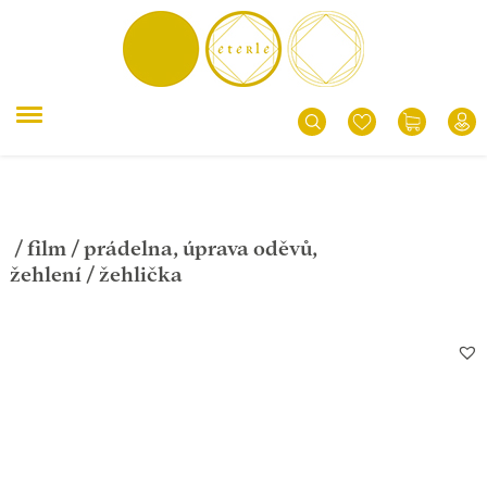
/
film
/
prádelna, úprava oděvů,
žehlení
/ žehlička