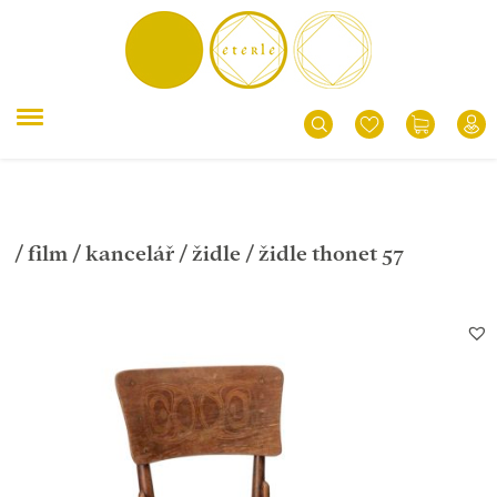
/
film
/
kancelář
/
židle
/ židle thonet 57