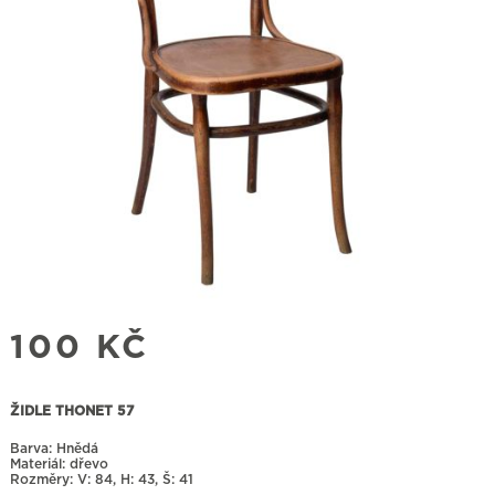
100
KČ
ŽIDLE THONET 57
Barva: Hnědá
Materiál: dřevo
Rozměry:
84, H: 43, Š: 41