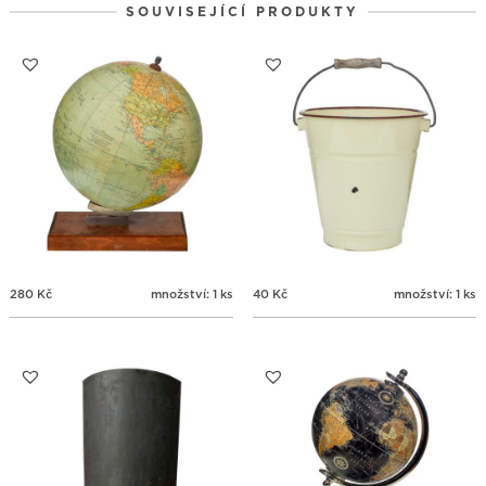
SOUVISEJÍCÍ PRODUKTY
31
1
2
3
4
5
6
280
Kč
množství: 1 ks
40
Kč
množství: 1 ks