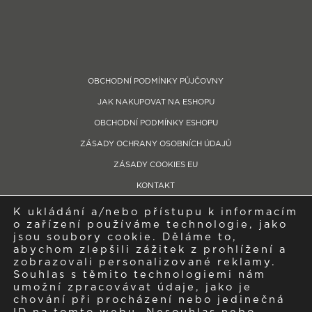
OBCHODNÍ PODMÍNKY PŮJČOVNY
JAK NAKUPOVAT NA ESHOPU
OBCHODNÍ PODMÍNKY ESHOPU
ZÁSADY OCHRANY OSOBNÍCH ÚDAJŮ
ZÁSADY COOKIES EU
KONTAKT
K ukládání a/nebo přístupu k informacím
Telefon: +420 604 280 759
o zařízení používáme technologie, jako
Showroom/provozovna: Bývalý zemědělský areál, Libčická, 252 65 Tursko
jsou soubory cookie. Děláme to,
abychom zlepšili zážitek z prohlížení a
IČO: 04543335, Společnost je zapsaná v obchodním rejstříku pod spisovou
zobrazovali personalizované reklamy.
značkou C249410 vedená u Městského soudu v Praze
Souhlas s těmito technologiemi nám
umožní zpracovávat údaje, jako je
chování při procházení nebo jedinečná