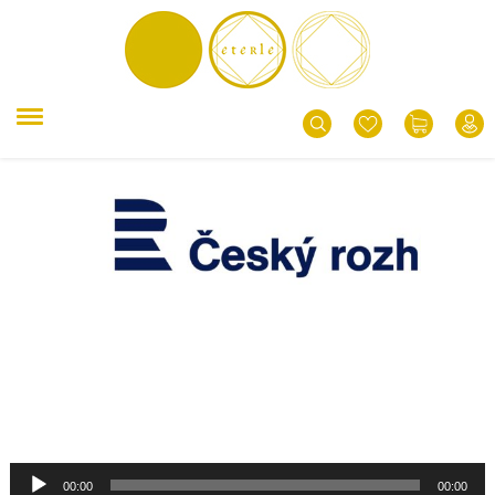
ZPĚT
Audio
přehrávač
00:00
00:00