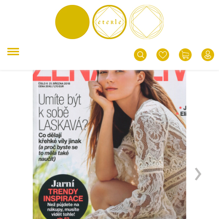
ZPĚT
›