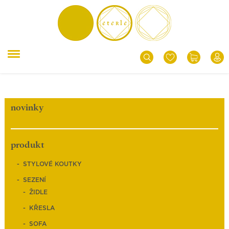
novinky
produkt
STYLOVÉ KOUTKY
SEZENÍ
ŽIDLE
KŘESLA
SOFA