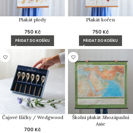
Plakát plody
Plakát kořen
750
Kč
750
Kč
PŘIDAT DO KOŠÍKU
PŘIDAT DO KOŠÍKU
Čajové lžičky / Wedgwood
Školní plakát Jihozápadní
Asie
700
Kč