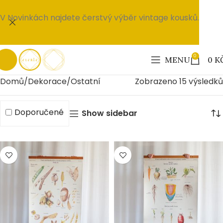
V Novinkách najdete čerstvý výběr vintage kousků.
0
MENU
0
K
Domů
Dekorace
Ostatní
Zobrazeno 15 výsledků
Doporučené
Show sidebar