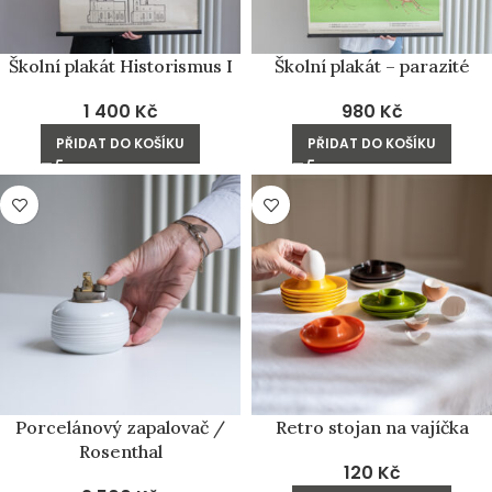
Školní plakát Historismus I
Školní plakát – parazité
1 400
Kč
980
Kč
PŘIDAT DO KOŠÍKU
PŘIDAT DO KOŠÍKU
Porcelánový zapalovač /
Retro stojan na vajíčka
Rosenthal
120
Kč