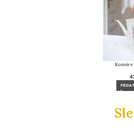
Konvice
4
PŘIDAT
Sl