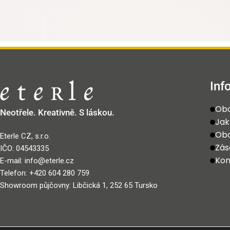
Inf
Obc
Neotřele. Kreativně. S láskou.
Jak
Obc
Eterle CZ, s.r.o.
Zás
IČO: 04543335
Kon
E-mail: info@eterle.cz
Telefon: +420 604 280 759
Showroom půjčovny: Libčická 1, 252 65 Tursko