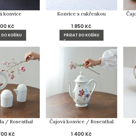
á konvice
Konvice s cukřenkou
Čaj
400
Kč
1 850
Kč
 DO KOŠÍKU
PŘIDAT DO KOŠÍKU
da / Rosenthal
Čajová konvice / Rosenthal
K
700
Kč
1 400
Kč