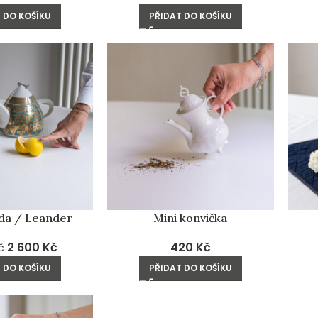
 DO KOŠÍKU
PŘIDAT DO KOŠÍKU
ada / Leander
Mini konvička
2 600
Kč
420
Kč
č
 DO KOŠÍKU
PŘIDAT DO KOŠÍKU