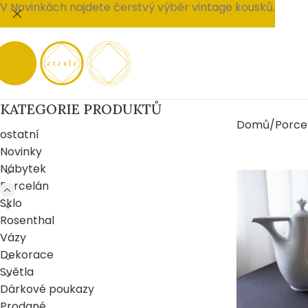
V Novinkách najdete čerstvý výběr vintage kousků.
KATEGORIE PRODUKTŮ
Domů
Porce
ostatní
Novinky
Nábytek
Porcelán
Sklo
Rosenthal
Vázy
Dekorace
Světla
Dárkové poukazy
Prodané