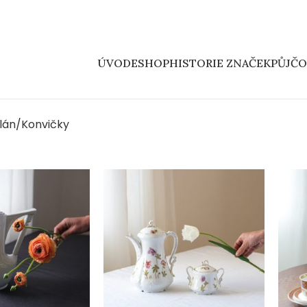
ÚVOD
ESHOP
HISTORIE ZNAČEK
PŮJČ
lán
Konvičky