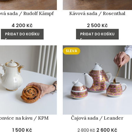
ová sada / Rudolf Kämpf
Kávová sada / Rosenthal
4 200
Kč
2 500
Kč
PŘIDAT DO KOŠÍKU
PŘIDAT DO KOŠÍKU
SLEVA
onvice na kávu / KPM
Čajová sada / Leander
1 500
Kč
2 600
Kč
2 800
Kč