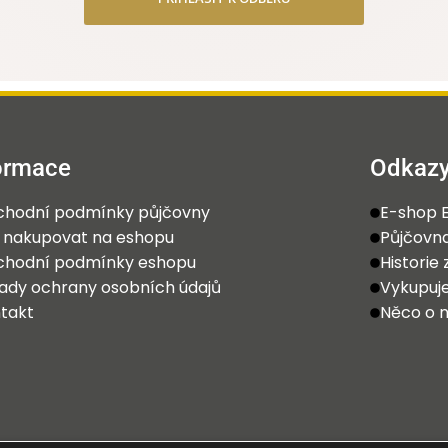
ormace
Odkaz
hodní podmínky půjčovny
E-shop E
 nakupovat na eshopu
Půjčovna
hodní podmínky eshopu
Historie
ady ochrany osobních údajů
Vykupu
takt
Něco o 