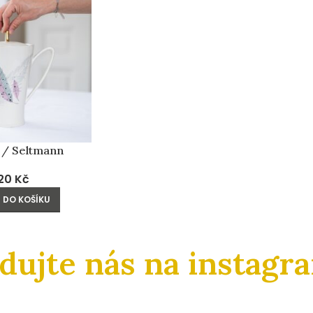
 / Seltmann
20
Kč
 DO KOŠÍKU
edujte nás na instagr