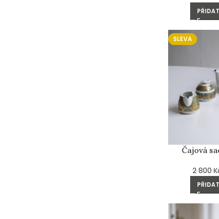
PŘIDAT
SLEVA
Čajová s
2 800
K
PŘIDAT