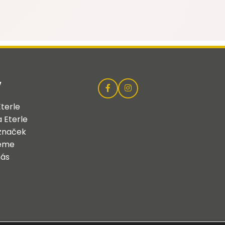
y
terle
 Eterle
 značek
jeme
nás