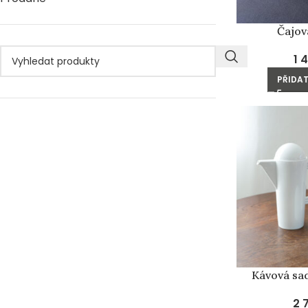
Čajov
1 
PŘIDAT
Kávová sa
2 