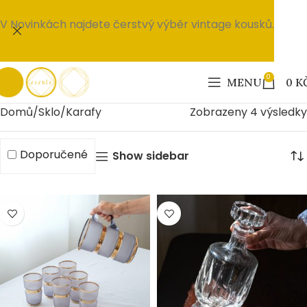
V Novinkách najdete čerstvý výběr vintage kousků.
0
MENU
0
K
Domů
Sklo
Karafy
Zobrazeny 4 výsledky
Doporučené
Show sidebar