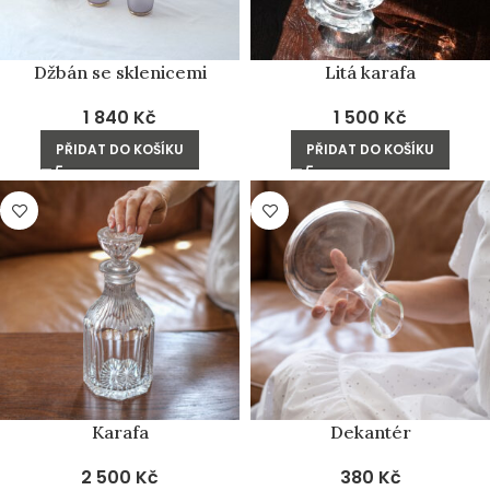
Džbán se sklenicemi
Litá karafa
1 840
Kč
1 500
Kč
PŘIDAT DO KOŠÍKU
PŘIDAT DO KOŠÍKU
Karafa
Dekantér
2 500
Kč
380
Kč