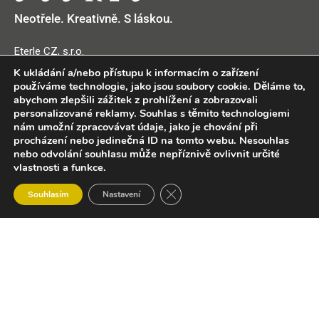
Neotřele. Kreativně. S láskou.
Eterle CZ, s.r.o.
IČO: 04543335
K ukládání a/nebo přístupu k informacím o zařízení
E-mail: info@eterle.cz
používáme technologie, jako jsou soubory cookie. Děláme to,
abychom zlepšili zážitek z prohlížení a zobrazovali
Telefon: +420 604 280 759
personalizované reklamy. Souhlas s těmito technologiemi
Showroom půjčovny: Libčická 1, 252 65 Tursko
nám umožní zpracovávat údaje, jako je chování při
procházení nebo jedinečná ID na tomto webu. Nesouhlas
nebo odvolání souhlasu může nepříznivě ovlivnit určité
Informace
vlastnosti a funkce.
0
Zavřít cookie lištu GDPR
Obchodní podmínky půjčovny
Souhlasím
Nastavení
Obchod
Filters
Wishlist
Košík
Můj účet
Jak nakupovat na eshopu
Obchodní podmínky eshopu
Zásady ochrany osobních údajů
Kontakt
Odkazy