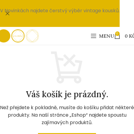
V Novinkách najdete čerstvý výběr vintage kousků.
0
MENU
0
K
Váš košík je prázdný.
Než přejdete k pokladně, musíte do košíku přidat některé
produkty. Na naší stránce „Eshop“ najdete spoustu
zajímavých produktů.