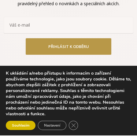
pravidelný přehled o novinkách a speciálních akcích.
PŘIHLÁSIT K ODBĚRU
K ukládání a/nebo přístupu k informacím o zařízení
používáme technologie, jako jsou soubory cookie. Děláme to,
abychom zlepšili zážitek z prohlížení a zobrazovali
personalizované reklamy. Souhlas s těmito technologiemi
nám umožní zpracovávat údaje, jako je chování při
procházení nebo jedinečná ID na tomto webu. Nesouhlas
Neotřele. Kreativně. S láskou.
nebo odvolání souhlasu může nepříznivě ovlivnit určité
vlastnosti a funkce.
Eterle CZ, s.r.o.
0
Zavřít cookie lištu GDPR
IČO: 04543335
Souhlasím
Nastavení
bchod
Wishlist
Košík
Můj účet
E-mail: info@eterle.cz