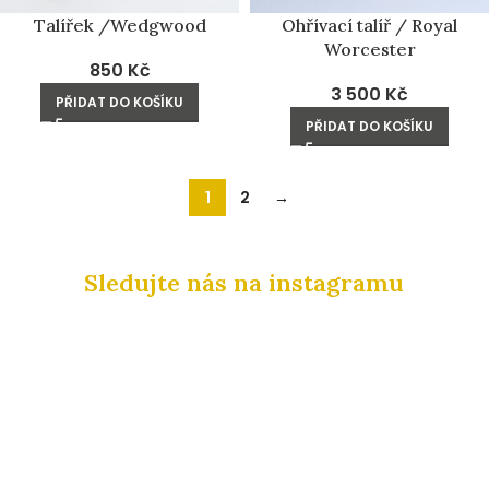
Talířek /Wedgwood
Ohřívací talíř / Royal
Worcester
850
Kč
3 500
Kč
PŘIDAT DO KOŠÍKU
PŘIDAT DO KOŠÍKU
1
2
→
Sledujte nás na instagramu