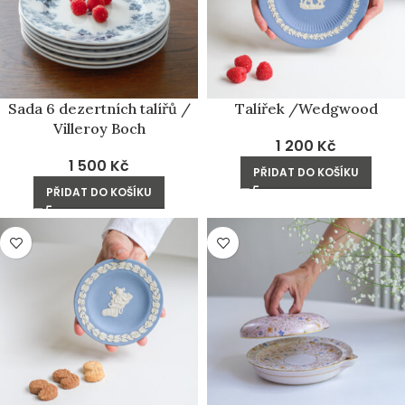
Sada 6 dezertních talířů /
Talířek /Wedgwood
Villeroy Boch
1 200
Kč
1 500
Kč
PŘIDAT DO KOŠÍKU
PŘIDAT DO KOŠÍKU