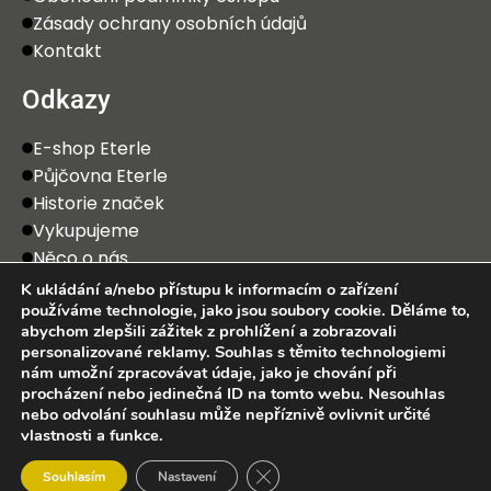
Zásady ochrany osobních údajů
Kontakt
Odkazy
E-shop Eterle
Půjčovna Eterle
Historie značek
Vykupujeme
Něco o nás
K ukládání a/nebo přístupu k informacím o zařízení
používáme technologie, jako jsou soubory cookie. Děláme to,
abychom zlepšili zážitek z prohlížení a zobrazovali
personalizované reklamy. Souhlas s těmito technologiemi
nám umožní zpracovávat údaje, jako je chování při
procházení nebo jedinečná ID na tomto webu. Nesouhlas
2025 Eterle CZ, s.r.o. Všechna práva vyhrazena.
nebo odvolání souhlasu může nepříznivě ovlivnit určité
vlastnosti a funkce.
0
Zavřít cookie lištu GDPR
Souhlasím
Nastavení