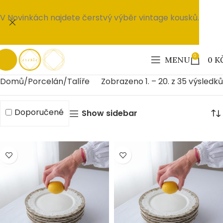
V Novinkách najdete čerstvý výběr vintage kousků.
0
MENU
0
K
Domů
Porcelán
Talíře
Zobrazeno 1. – 20. z 35 výsledků
Doporučené
Show sidebar