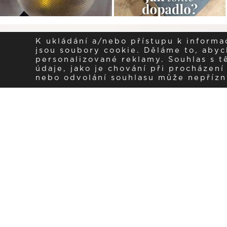
K ukládání a/nebo přístupu k informa
jsou soubory cookie. Děláme to, abych
personalizované reklamy. Souhlas s 
údaje, jako je chování při procházen
nebo odvolání souhlasu může nepřízniv
Zaregistrujte se k 