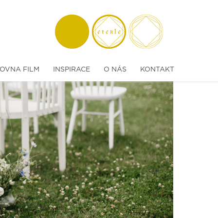
MODRÁ L
Koncept a
Květiny:
K
OVNA FILM
INSPIRACE
O NÁS
KONTAKT