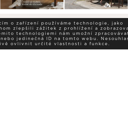
cím o zařízení používáme technologie, jako
om zlepšili zážitek z prohlížení a zobrazova
těmito technologiemi nám umožní zpracováva
í nebo jedinečná ID na tomto webu. Nesouhla
ě ovlivnit určité vlastnosti a funkce.
Dostávejte aktuality v e-mail
našemu newsletteru a získávejte pravidelný přehled o novinkách a
PŘIHLÁSIT K ODBĚRU