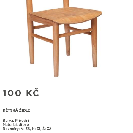
100
KČ
DĚTSKÁ ŽIDLE
Barva: Přírodní
Materiál: dřevo
Rozměry:
56, H: 31, Š: 32