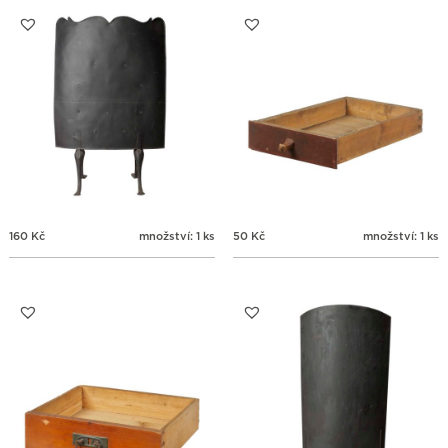
31
1
2
3
4
5
6
160
Kč
množství: 1 ks
50
Kč
množství: 1 ks