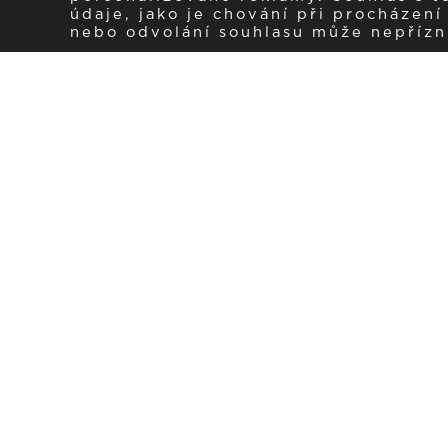
údaje, jako je chování při procházen
nebo odvolání souhlasu může nepřízniv
Zaregistrujte se k 