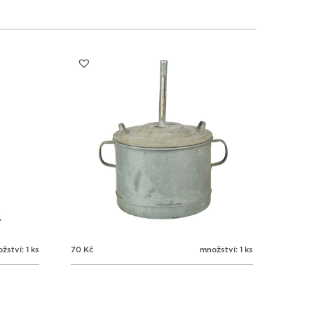
1
1
1
1
3
4
5
6
žství: 1 ks
70
Kč
množství: 1 ks