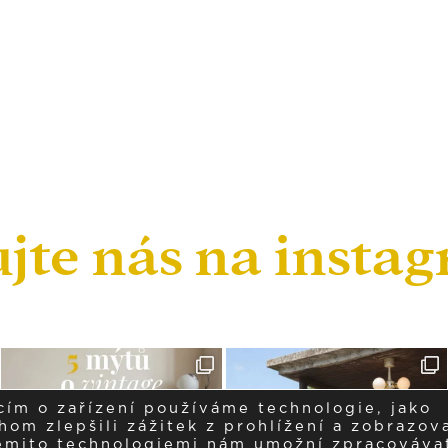
ujte nás na insta
cím o zařízení používáme technologie, jako
om zlepšili zážitek z prohlížení a zobrazova
těmito technologiemi nám umožní zpracováva