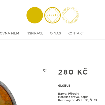
OVNA FILM
INSPIRACE
O NÁS
KONTAKT
280
KČ
GLÓBUS
Barva: Přírodní
Materiál: dřevo, papír
Rozměry:
45, H: 33, Š: 33