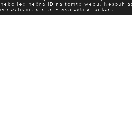
í nebo jedinečná ID na tomto webu. Nesouhla
ě ovlivnit určité vlastnosti a funkce.
Dostávejte aktuality v e-mail
našemu newsletteru a získávejte pravidelný přehled o novinkách a