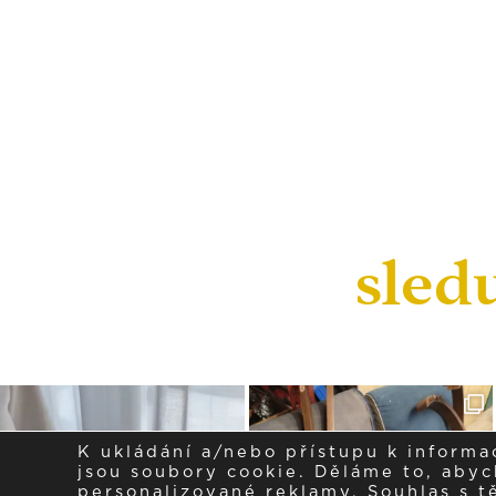
sled
K ukládání a/nebo přístupu k informa
jsou soubory cookie. Děláme to, abych
personalizované reklamy. Souhlas s 