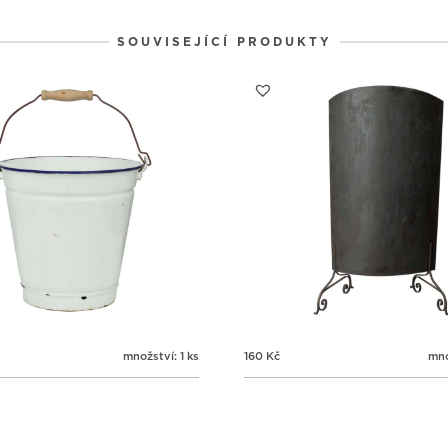
1
1
1
31
1
2
SOUVISEJÍCÍ PRODUKTY
množství: 1 ks
160
Kč
mno