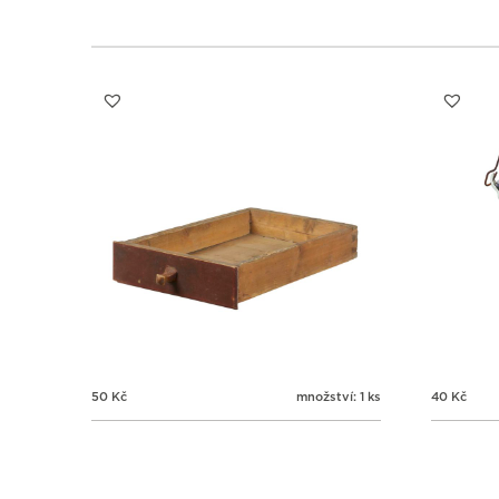
50
Kč
množství: 1 ks
40
Kč