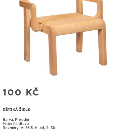
100
KČ
DĚTSKÁ ŽIDLE
Barva: Přírodní
Materiál: dřevo
Rozměry:
56,5, H: 44, Š: 36