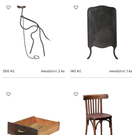
31
1
2
3
4
5
6
350
Kč
množství: 2 ks
140
Kč
množství: 1 ks