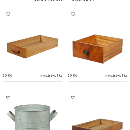
SOUVISEJÍCÍ PRODUKTY
24
25
26
27
28
29
30
31
1
2
3
4
5
6
50
Kč
množství: 1 ks
50
Kč
množství: 1 ks