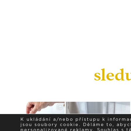
sled
K ukládání a/nebo přístupu k informa
jsou soubory cookie. Děláme to, abych
personalizované reklamy. Souhlas s 