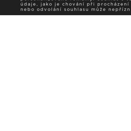
údaje, jako je chování při procházen
nebo odvolání souhlasu může nepřízniv
Zaregistrujte se k 