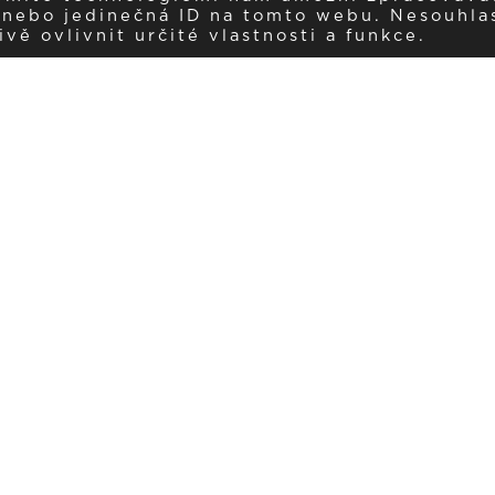
í nebo jedinečná ID na tomto webu. Nesouhla
ě ovlivnit určité vlastnosti a funkce.
Dostávejte aktuality v e-mail
našemu newsletteru a získávejte pravidelný přehled o novinkách a