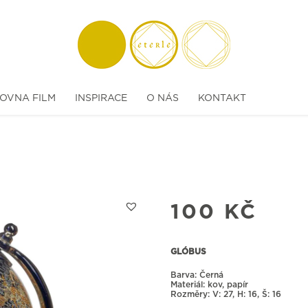
OVNA FILM
INSPIRACE
O NÁS
KONTAKT
100
KČ
GLÓBUS
Barva: Černá
Materiál: kov, papír
Rozměry:
27, H: 16, Š: 16