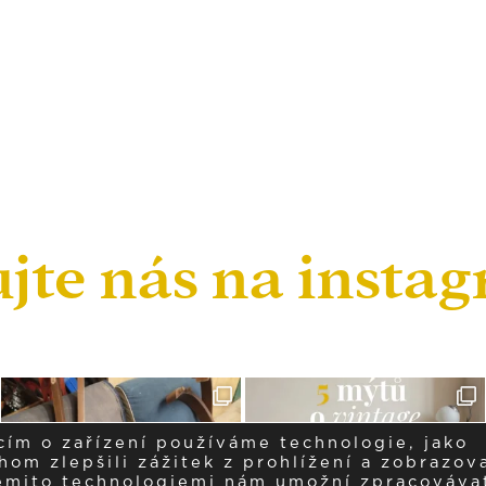
ujte nás na insta
cím o zařízení používáme technologie, jako
om zlepšili zážitek z prohlížení a zobrazova
těmito technologiemi nám umožní zpracováva