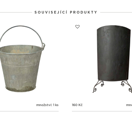
1
1
1
31
1
2
SOUVISEJÍCÍ PRODUKTY
množství: 1 ks
160
Kč
mno