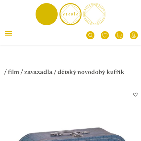
/
film
/
zavazadla
/ dětský novodobý kufřík