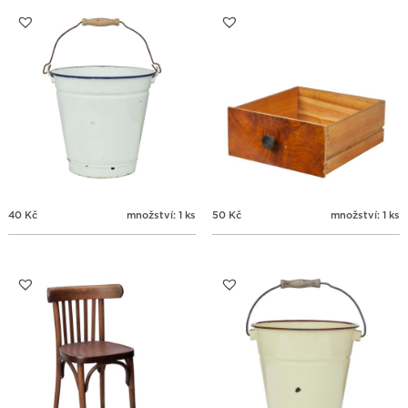
31
1
2
3
4
5
6
40
Kč
množství: 1 ks
50
Kč
množství: 1 ks