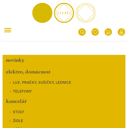
novinky
elektro, domácnost
LUX, PRAČKY, SUŠIČKY, LEDNICE
TELEFONY
kancelář
STOLY
ŽIDLE