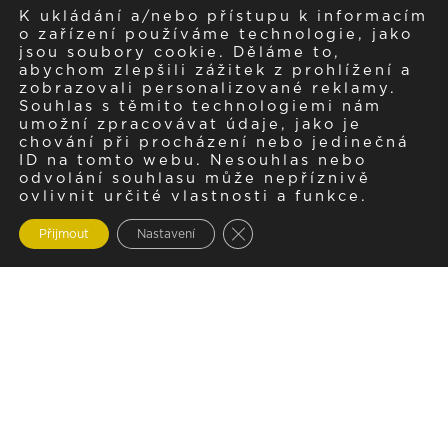
K ukládání a/nebo přístupu k informacím
o zařízení používáme technologie, jako
jsou soubory cookie. Děláme to,
abychom zlepšili zážitek z prohlížení a
zobrazovali personalizované reklamy.
Souhlas s těmito technologiemi nám
umožní zpracovávat údaje, jako je
chování při procházení nebo jedinečná
ID na tomto webu. Nesouhlas nebo
odvolání souhlasu může nepříznivě
ovlivnit určité vlastnosti a funkce.
Zavřít cookie lištu GDPR
Přijmout
Nastavení