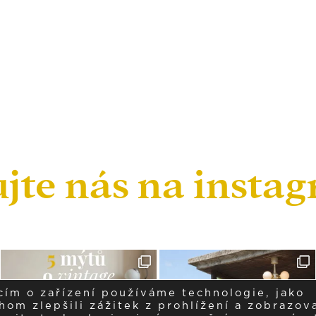
ujte nás na insta
cím o zařízení používáme technologie, jako
om zlepšili zážitek z prohlížení a zobrazova