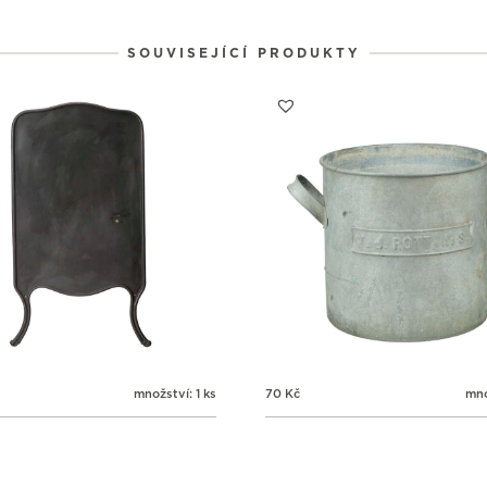
4
4
4
31
1
2
SOUVISEJÍCÍ PRODUKTY
množství: 1 ks
70
Kč
mno