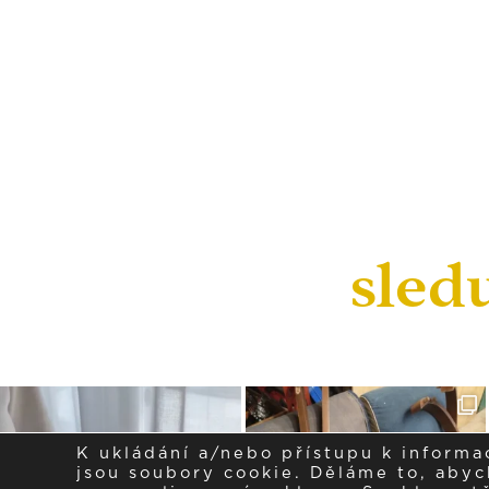
sled
K ukládání a/nebo přístupu k informa
jsou soubory cookie. Děláme to, abych