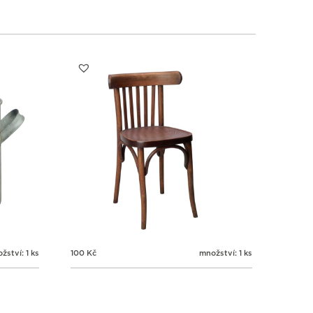
4
4
4
4
3
4
5
6
žství: 1 ks
100
Kč
množství: 1 ks