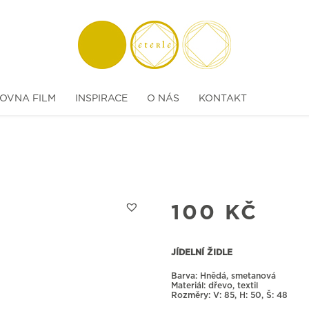
OVNA FILM
INSPIRACE
O NÁS
KONTAKT
100
KČ
JÍDELNÍ ŽIDLE
Barva: Hnědá, smetanová
Materiál: dřevo, textil
Rozměry:
85, H: 50, Š: 48