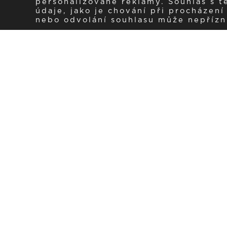
personalizované reklamy. Souhlas s 
údaje, jako je chování při procházen
nebo odvolání souhlasu může nepřízniv
Zaregistrujte se k 