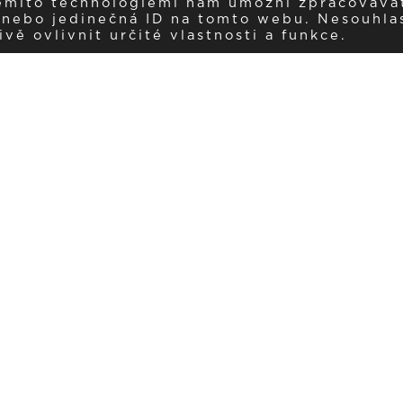
těmito technologiemi nám umožní zpracováva
í nebo jedinečná ID na tomto webu. Nesouhla
ě ovlivnit určité vlastnosti a funkce.
Dostávejte aktuality v e-mail
našemu newsletteru a získávejte pravidelný přehled o novinkách a