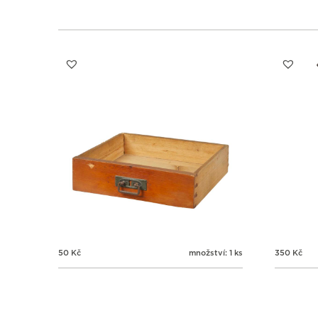
50
Kč
množství: 1 ks
350
Kč