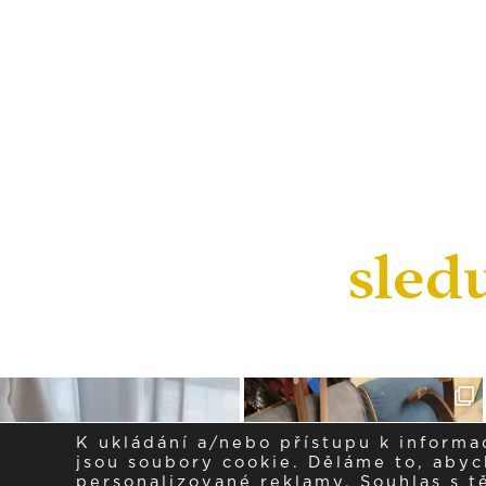
sled
K ukládání a/nebo přístupu k informa
jsou soubory cookie. Děláme to, abych
personalizované reklamy. Souhlas s 