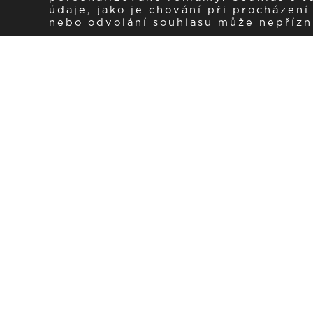
údaje, jako je chování při procházen
nebo odvolání souhlasu může nepřízniv
Zaregistrujte se k 