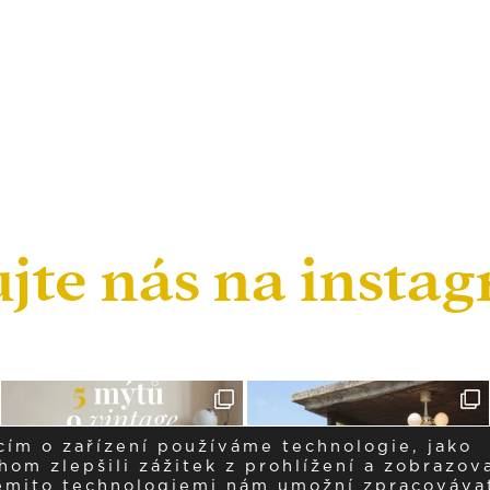
ujte nás na insta
cím o zařízení používáme technologie, jako
om zlepšili zážitek z prohlížení a zobrazova
těmito technologiemi nám umožní zpracováva