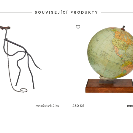
1
1
1
31
1
2
SOUVISEJÍCÍ PRODUKTY
množství: 2 ks
280
Kč
mno