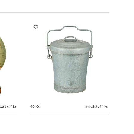
1
1
1
1
3
4
5
6
žství: 1 ks
40
Kč
množství: 1 ks