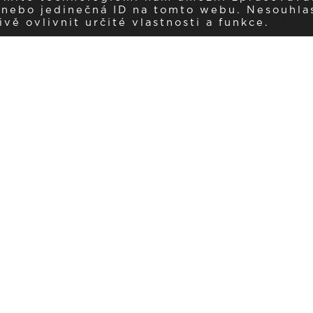
í nebo jedinečná ID na tomto webu. Nesouhla
ě ovlivnit určité vlastnosti a funkce.
Dostávejte aktuality v e-mail
našemu newsletteru a získávejte pravidelný přehled o novinkách a