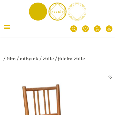
/
film
/
nábytek
/
židle
/ jídelní židle