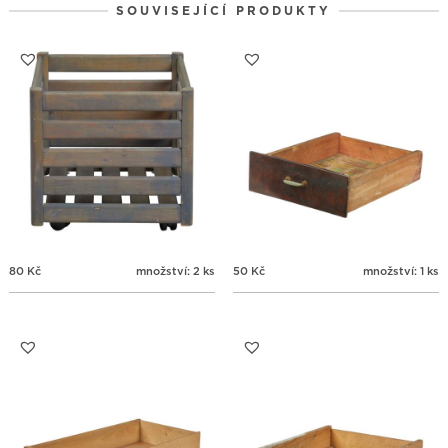
SOUVISEJÍCÍ PRODUKTY
31
1
2
3
4
5
6
80
Kč
množství: 2 ks
50
Kč
množství: 1 ks