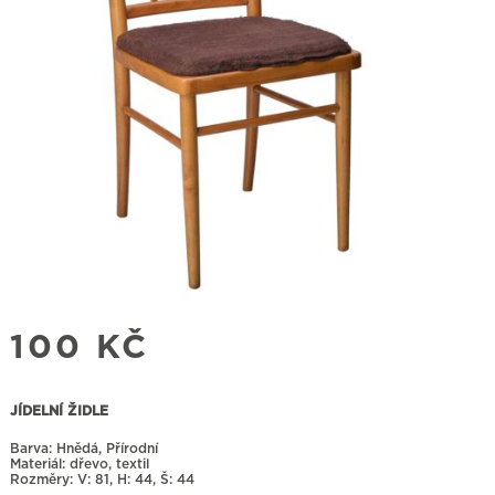
100
KČ
JÍDELNÍ ŽIDLE
Barva: Hnědá, Přírodní
Materiál: dřevo, textil
Rozměry:
81, H: 44, Š: 44