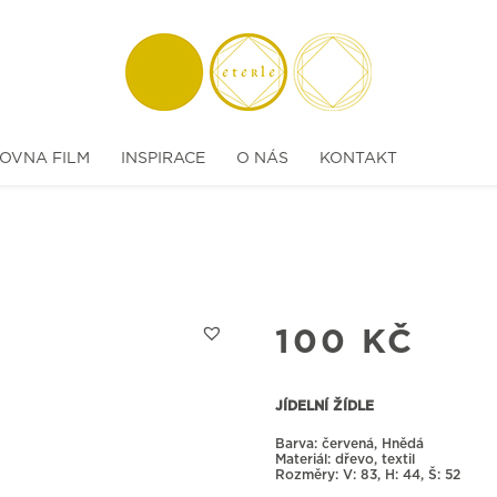
OVNA FILM
INSPIRACE
O NÁS
KONTAKT
100
KČ
JÍDELNÍ ŽÍDLE
Barva: červená, Hnědá
Materiál: dřevo, textil
Rozměry:
83, H: 44, Š: 52