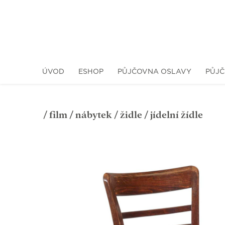
ÚVOD
ESHOP
PŮJČOVNA OSLAVY
PŮJČ
/
film
/
nábytek
/
židle
/ jídelní žídle