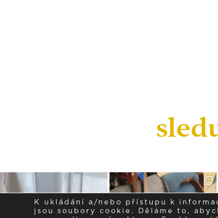
sled
K ukládání a/nebo přístupu k informa
jsou soubory cookie. Děláme to, abych