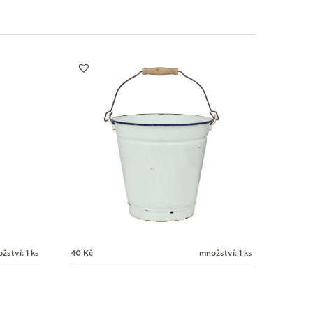
2
2
2
2
3
4
5
6
žství: 1 ks
40
Kč
množství: 1 ks