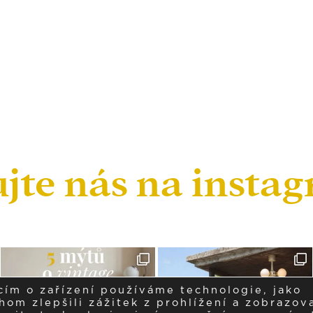
ujte nás na insta
cím o zařízení používáme technologie, jako
om zlepšili zážitek z prohlížení a zobrazova