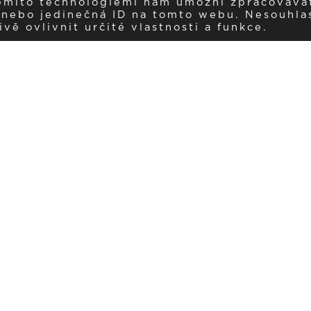
těmito technologiemi nám umožní zpracováva
í nebo jedinečná ID na tomto webu. Nesouhla
ě ovlivnit určité vlastnosti a funkce.
Dostávejte aktuality v e-mail
našemu newsletteru a získávejte pravidelný přehled o novinkách a