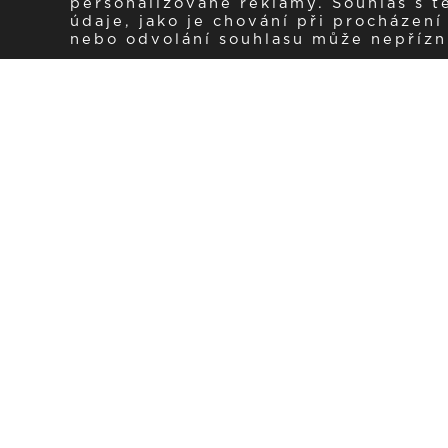
personalizované reklamy. Souhlas s 
údaje, jako je chování při procházen
nebo odvolání souhlasu může nepřízniv
Zaregistrujte se k 