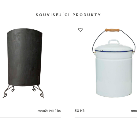
2
2
2
31
1
2
SOUVISEJÍCÍ PRODUKTY
množství: 1 ks
50
Kč
mno