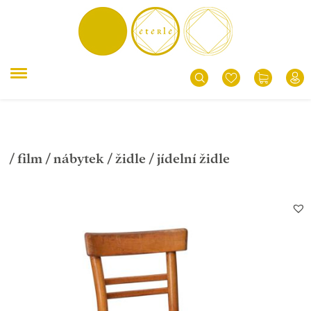
/
film
/
nábytek
/
židle
/ jídelní židle