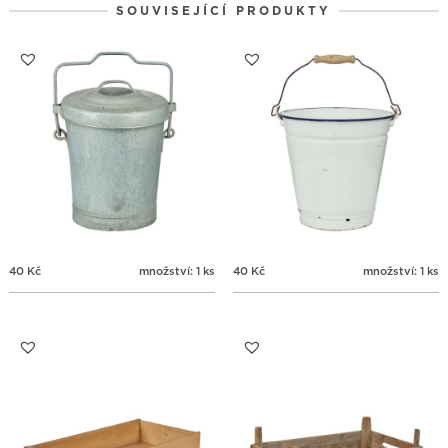
SOUVISEJÍCÍ PRODUKTY
31
1
2
3
4
5
6
40
Kč
množství: 1 ks
40
Kč
množství: 1 ks