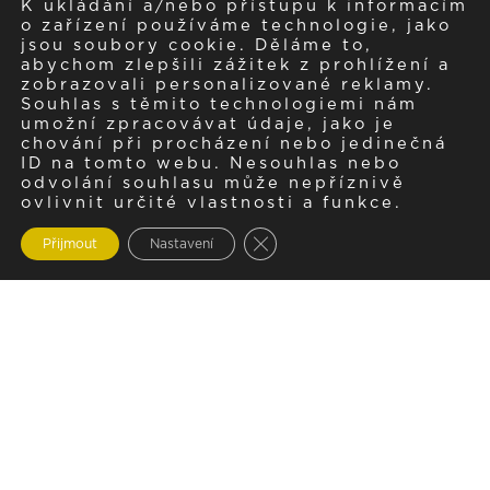
K ukládání a/nebo přístupu k informacím
o zařízení používáme technologie, jako
jsou soubory cookie. Děláme to,
abychom zlepšili zážitek z prohlížení a
zobrazovali personalizované reklamy.
Souhlas s těmito technologiemi nám
umožní zpracovávat údaje, jako je
chování při procházení nebo jedinečná
ID na tomto webu. Nesouhlas nebo
odvolání souhlasu může nepříznivě
ovlivnit určité vlastnosti a funkce.
Zavřít cookie lištu GDPR
Přijmout
Nastavení