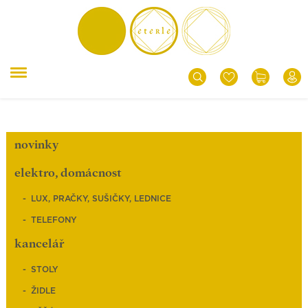
novinky
elektro, domácnost
LUX, PRAČKY, SUŠIČKY, LEDNICE
TELEFONY
kancelář
STOLY
ŽIDLE