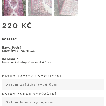
220
KČ
KOBEREC
Barva: Pestrá
Rozměry:
70, H: 233
ID: KE0017
Maximální dostupné množství: 1 ks
DATUM ZAČÁTKU VYPŮJČENÍ
August
2026
DATUM KONCE VYPŮJČENÍ
Mon
Tue
Wed
Thu
Fri
Sat
Sun
27
28
29
30
31
1
2