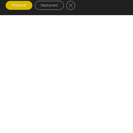
Zavřít cookie lištu GDPR
Přijmout
Nastavení