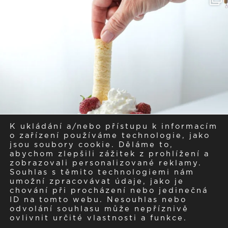
K ukládání a/nebo přístupu k informacím
o zařízení používáme technologie, jako
jsou soubory cookie. Děláme to,
abychom zlepšili zážitek z prohlížení a
zobrazovali personalizované reklamy.
Souhlas s těmito technologiemi nám
umožní zpracovávat údaje, jako je
chování při procházení nebo jedinečná
ID na tomto webu. Nesouhlas nebo
odvolání souhlasu může nepříznivě
ovlivnit určité vlastnosti a funkce.