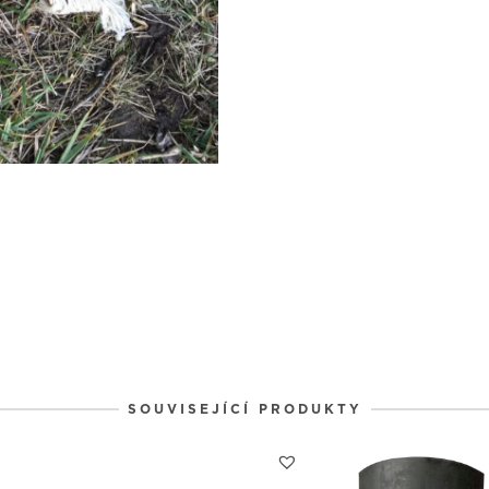
1
1
1
31
1
2
SOUVISEJÍCÍ PRODUKTY