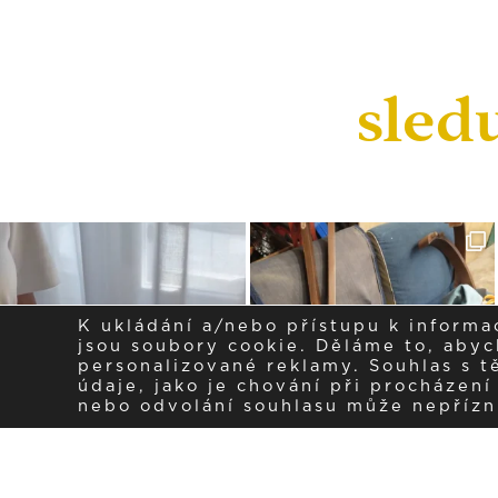
sled
K ukládání a/nebo přístupu k informa
jsou soubory cookie. Děláme to, abych
personalizované reklamy. Souhlas s 
údaje, jako je chování při procházen
nebo odvolání souhlasu může nepřízniv