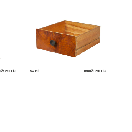
žství: 1 ks
50
Kč
množství: 1 ks