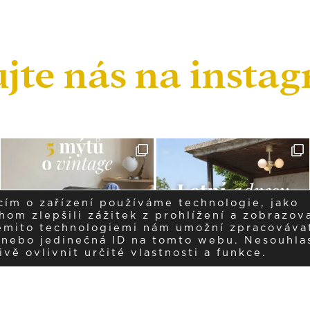
ujte nás na insta
cím o zařízení používáme technologie, jako
om zlepšili zážitek z prohlížení a zobrazova
těmito technologiemi nám umožní zpracováva
í nebo jedinečná ID na tomto webu. Nesouhla
ě ovlivnit určité vlastnosti a funkce.