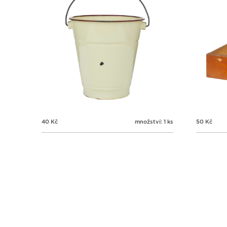
40
Kč
množství: 1 ks
50
Kč