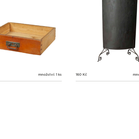
množství: 1 ks
160
Kč
mno