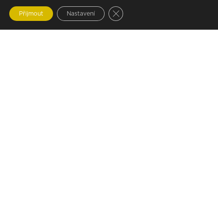
Zavřít cookie lištu GDPR
Přijmout
Nastavení