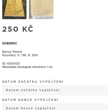
250
KČ
KOBEREC
Barva: Pestrá
Rozměry:
136, H: 200
ID: KE0003
Maximální dostupné množství: 1 ks
DATUM ZAČÁTKU VYPŮJČENÍ
August
2026
DATUM KONCE VYPŮJČENÍ
Mon
Tue
Wed
Thu
Fri
Sat
Sun