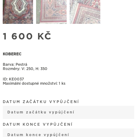
1 600
KČ
KOBEREC
Barva: Pestrá
Rozměry:
250, H: 350
ID: KE0037
Maximální dostupné množství: 1 ks
DATUM ZAČÁTKU VYPŮJČENÍ
August
2026
DATUM KONCE VYPŮJČENÍ
Mon
Tue
Wed
Thu
Fri
Sat
Sun