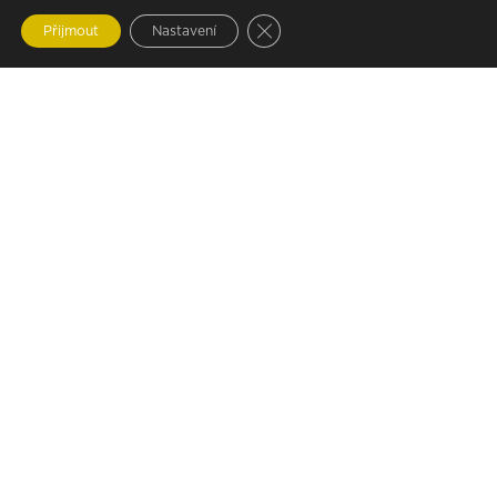
Zavřít cookie lištu GDPR
Přijmout
Nastavení