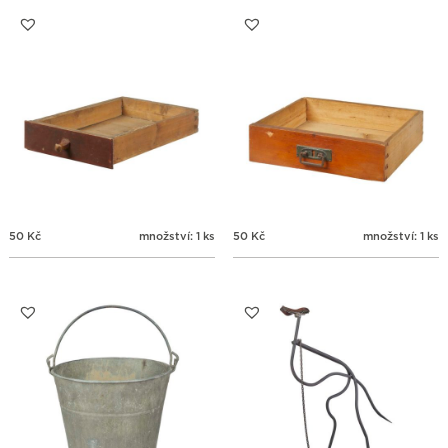
31
1
2
3
4
5
6
50
Kč
množství: 1 ks
50
Kč
množství: 1 ks