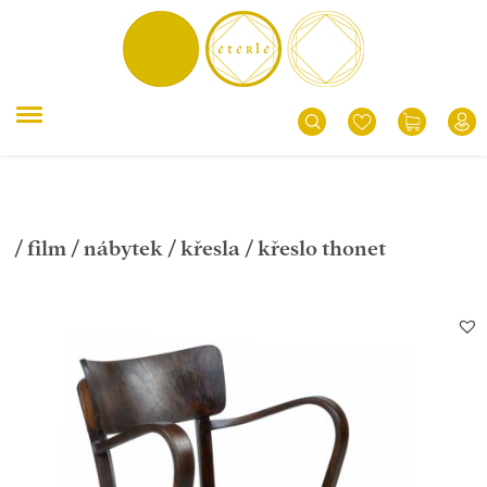
/
film
/
nábytek
/
křesla
/ křeslo thonet