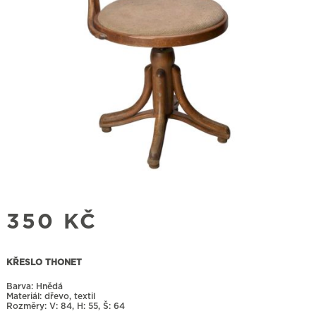
350
KČ
KŘESLO THONET
Barva: Hnědá
Materiál: dřevo, textil
Rozměry:
84, H: 55, Š: 64