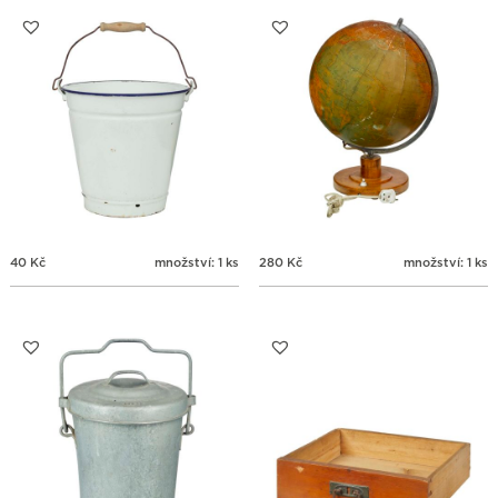
31
1
2
3
4
5
6
40
Kč
množství: 1 ks
280
Kč
množství: 1 ks