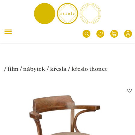
/
film
/
nábytek
/
křesla
/ křeslo thonet