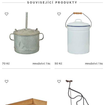
SOUVISEJÍCÍ PRODUKTY
31
1
2
3
4
5
6
70
Kč
množství: 1 ks
50
Kč
množství: 1 ks