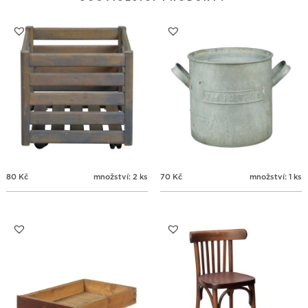
31
1
2
3
4
5
6
80
Kč
množství: 2 ks
70
Kč
množství: 1 ks