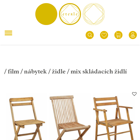
/
film
/
nábytek
/
židle
/ mix skládacích židlí