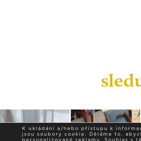
sled
K ukládání a/nebo přístupu k informa
jsou soubory cookie. Děláme to, abych
personalizované reklamy. Souhlas s 