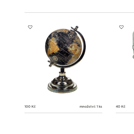
100
Kč
množství: 1 ks
40
Kč