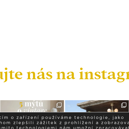
ujte nás na insta
cím o zařízení používáme technologie, jako
om zlepšili zážitek z prohlížení a zobrazova
těmito technologiemi nám umožní zpracováva