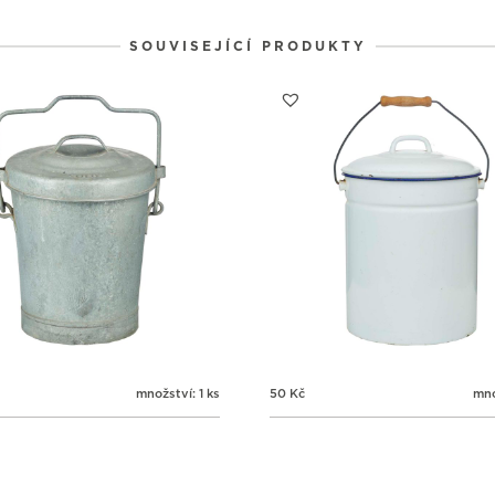
1
1
1
31
1
2
SOUVISEJÍCÍ PRODUKTY
množství: 1 ks
50
Kč
mno