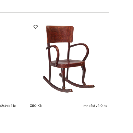
1
1
1
1
3
4
5
6
žství: 1 ks
350
Kč
množství: 0 ks