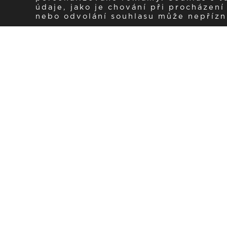
údaje, jako je chování při procházen
nebo odvolání souhlasu může nepřízniv
Zaregistrujte se k 