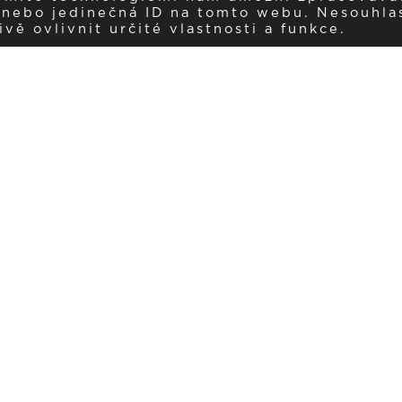
í nebo jedinečná ID na tomto webu. Nesouhla
ě ovlivnit určité vlastnosti a funkce.
Dostávejte aktuality v e-mail
našemu newsletteru a získávejte pravidelný přehled o novinkách a