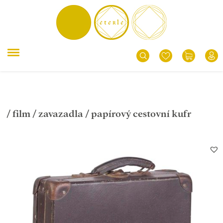
/
film
/
zavazadla
/ papírový cestovní kufr