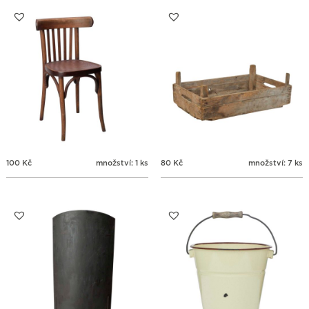
31
1
2
3
4
5
6
100
Kč
množství: 1 ks
80
Kč
množství: 7 ks