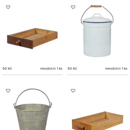
31
1
2
3
4
5
6
50
Kč
množství: 1 ks
50
Kč
množství: 1 ks