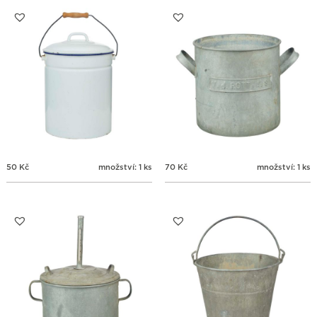
31
1
2
3
4
5
6
50
Kč
množství: 1 ks
70
Kč
množství: 1 ks